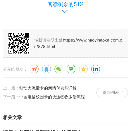
阅读剩余的51%
用这种流量池机制。
互联网催生了庞大的卡片分销体系，你可以通过接入正规的
号卡分销
平台
，获得推广和销售联通流量卡的权限，高级别的代理或者与运营
商直接合作的大型分销商，往往能够拿到企业级的流量池政策，他们
通过
号卡分销平台
将大流量池切割成一个个小流量包,再分发给自己名
转载请注明出处
https://www.haoyihaoka.com.c
下的用户使用。
n/878.html
如果你是一名
号卡代理
，你不需要自己去搭建复杂的计费系统，你只
需要依托成熟的
流量卡平台
，就可以开展业务，你可以专注于
流量卡
分享给朋友：
推广
，将高性价比的联通流量卡推荐给有需要的人，比如外卖骑手、
经常看直播的年轻人、或者是需要随身WiFi的出差人士，每当有用户
通过你的专属链接成功办卡并激活使用，你就能从
流量卡平台
获得相
上一篇：
移动大流量卡的亲情付功能详解
返回列表
应的佣金收益。
下一篇：
中国电信校园卡的快递签收激活流程
问：在进行流量卡推广时，如何向用户解释多卡流量无法合并的问
题？
相关文章
答：在进行
号卡推广
的过程中，确实会有不少多设备用户（比如拥有