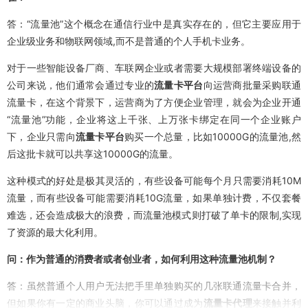
答：“流量池”这个概念在通信行业中是真实存在的，但它主要应用于
企业级业务和物联网领域,而不是普通的个人手机卡业务。
对于一些智能设备厂商、车联网企业或者需要大规模部署终端设备的
公司来说，他们通常会通过专业的
流量卡平台
向运营商批量采购联通
流量卡，在这个背景下，运营商为了方便企业管理，就会为企业开通
“流量池”功能，企业将这上千张、上万张卡绑定在同一个企业账户
下，企业只需向
流量卡平台
购买一个总量，比如10000G的流量池,然
后这批卡就可以共享这10000G的流量。
这种模式的好处是极其灵活的，有些设备可能每个月只需要消耗10M
流量，而有些设备可能需要消耗10G流量，如果单独计费，不仅套餐
难选，还会造成极大的浪费，而流量池模式则打破了单卡的限制,实现
了资源的最大化利用。
问：作为普通的消费者或者创业者，如何利用这种流量池机制？
答：虽然普通个人用户无法把手里单独购买的几张联通流量卡合并，
但如果你有一定的商业头脑，你可以通过成为
流量卡代理
来接触并利