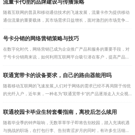
手机、平板、随身WiFi等多个设备）提出合并流量的需求，作为推广
流量卡代理的品牌建设与传播策略
者，正确的引导不仅能解答用户的疑惑,还能促成更多的订单。
随着互联网的普及和移动通信技术的飞速发展，流量卡作为提供移动
你需要向用户明确说明单卡独立的规则，避免产生售后纠纷，你可以
通信流量的重要载体，其市场需求日益增长，面对激烈的市场竞争，
转变思路，向用户推荐“主副卡”业务或者“开热点”的替代方案，如果用
流量卡代理的品牌建设与传播策略显得尤为重要，本文将探讨在数字
户的设备支持，完全可以办理一张包含几百G超大流量的联通流量卡
化时代，流量卡代理如...
号卡分销的网络营销策略与技巧
插入支持热点分享的设备或主手机中,供其他设备连接使用。
在数字化时代，网络营销已成为企业推广产品和服务的重要手段，对
这也是一个绝佳的
流量卡推广
切入点，你可以告诉用户：“既然流量不
于号卡分销商来说，如何利用互联网平台吸引潜在客户，提高产品知
能合并，那为了满足您多个设备的上网需求，不如多办理几张高性价
名度和市场占有率，是一个值得探讨的话题，本文将从流量卡的特
比的联通流量卡，每张卡负责一个设备，互不干扰，而且套餐价格非
点、网络营销策略、平台...
联通宽带卡的设备要求，自己的路由器能用吗
常划算。”通过这种专业的解答和合理的建议，不仅展现了你作为
号卡
代理
的专业素养,还能有效提升单客的办卡数量。
随着移动互联网的飞速发展,人们对于网络的需求已经不再局限于传统
的光纤入户，近年来，一种名为“联通宽带卡”的产品逐渐走入大众视
问：未来联通流量卡的管理和分销模式会有哪些创新？
野，这种产品本质上是一种大流量的数据SIM卡，通过将其插入特定
答：随着通信技术的不断演进和云计算的普及，未来的流量管理和
号
的移动设备，即...
联通校园卡毕业生转套餐指南，离校后怎么续用
卡分销平台
将会变得更加智能化和数字化，eSIM（嵌入式SIM卡）技
术的逐渐普及，可能会让多设备共享同一个流量池变得更加容易，用
随着毕业季的钟声敲响，无数莘莘学子即将告别校园，踏入充满机遇
户或许可以在系统内自由地将总流量分配给手机、平板、甚至智能手
与挑战的职场，在打包行李、告别青涩岁月的同时，有许多生活细节