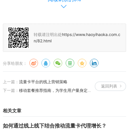
价比，这些平台通常会提供实时的数据和用户评价，帮助用户做出更
明智的选择。
评估流量卡套餐的性价比需要综合考虑多方面因素，用户应该根据自
己的实际情况来选择最适合自己的流量卡套餐，通过上述方法的指
导，相信用户能够更加轻松地找到高性价比的流量卡，提升自己的移
转载请注明出处
https://www.haoyihaoka.com.c
n/82.html
动互联网体验。
分享给朋友：
上一篇：
流量卡平台的线上营销策略
返回列表
下一篇：
移动套餐推荐指南，为学生用户量身定制的流量卡选择
相关文章
如何通过线上线下结合推动流量卡代理增长？