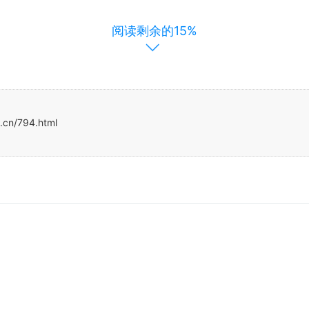
阅读剩余的15%
，提高用户满意度。
足用户的多样化需求。
质和服务意识，为用户提供更加专业的服务。
美誉度，吸引更多的用户和业务合作伙伴。
.cn/794.html
、技术实力评估、资本实力考量、信誉背景调查等，在推广策略方面，
造、提高用户留存与活跃度、建立风险评估机制以及进行数据监测与分
竞争力。