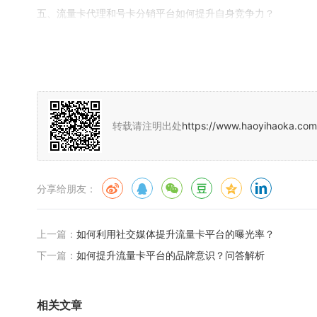
五、流量卡代理和号卡分销平台如何提升自身竞争力？
1、服务质量提升：提供优质的售前和售后服务，增强用户黏性
2、不断创新与研发：关注市场动态，不断创新产品和服务，满
3、团队建设与培训：打造专业的团队，不断提升员工的专业素
4、品牌建设与宣传：加强品牌宣传和推广，提升品牌知名度和
转载请注明出处
https://www.haoyihaoka.com
流量卡平台的市场准入与评估涉及多个方面，包括法律法规遵循
等方式进行推广，在运营策略方面，需要明确平台定位与特色打
新与研发、团队建设与培训以及品牌建设与宣传等方面提升自身
分享给朋友：
上一篇：
如何利用社交媒体提升流量卡平台的曝光率？
下一篇：
如何提升流量卡平台的品牌意识？问答解析
相关文章