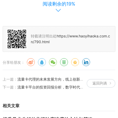
阅读剩余的19%
用户粘性也是重要的手段之一，平台可以通过推出积分制度、会员制
度等机制来鼓励用户长期使用流量卡，建立完善的客服体系也是提升
用户忠诚度的关键措施之一，平台应该提供及时、专业的客服支持，
解决用户在使用过程中遇到的问题和困难，不断创新和推广也是提升
流量卡使用频率的重要途径，平台可以通过推出新的产品和服务来吸
转载请注明出处
https://www.haoyihaoka.com.c
引用户的注意力，提高用户对平台的粘性和忠诚度，同时积极参与行
n/790.html
业交流和合作也是提升品牌知名度和影响力的关键手段之一，三、总
结综上所述判断流量卡的使用频率需要从多个方面入手包括用户数据
分析市场调研以及推广策略的优化等同时平台和号卡代理也需要通过
分享给朋友：
优化产品和服务质量加强用户粘性以及不断创新和推广等手段来提升
用户对平台的忠诚度和使用频率只有这样才能够更好地满足用户需求
提高市场竞争力实现可持续发展。
上一篇：
流量卡代理的未来发展方向，线上创新策略与平台优化探讨
返回列表
下一篇：
流量卡平台的投资回报分析，数字时代的号卡分销之道
相关文章