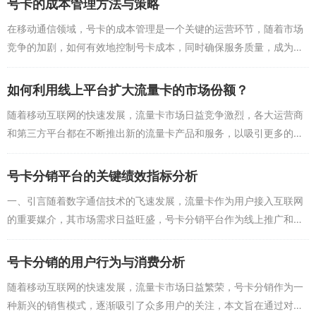
号卡的成本管理方法与策略
了丰富的号卡服务，用户可以根据自己的需求选择合适的流量卡和号
卡，随着网络技术的不断发展，我们期待联通能为我们带来更多的惊
在移动通信领域，号卡的成本管理是一个关键的运营环节，随着市场
喜和服务。
竞争的加剧，如何有效地控制号卡成本，同时确保服务质量，成为各
大运营商和代理商关注的核心问题，本文将探讨号卡成本管理的方法
就是关于联通的3G、4G和5G网络以及与之相关的号卡服务的解读，
与策略，帮助从业者提...
如何利用线上平台扩大流量卡的市场份额？
希望本文能帮助您更好地理解这些网络技术差异和号卡服务，如果您
还有其他问题，欢迎继续提问。
随着移动互联网的快速发展，流量卡市场日益竞争激烈，各大运营商
和第三方平台都在不断推出新的流量卡产品和服务，以吸引更多的用
户，在这个数字化时代，线上平台的利用成为了扩大流量卡市场份额
的关键策略，以下将从...
号卡分销平台的关键绩效指标分析
一、引言随着数字通信技术的飞速发展，流量卡作为用户接入互联网
的重要媒介，其市场需求日益旺盛，号卡分销平台作为线上推广和销
售渠道之一，扮演着至关重要的角色，本文将围绕号卡分销平台的关
键绩效指标进行分析，...
号卡分销的用户行为与消费分析
随着移动互联网的快速发展，流量卡市场日益繁荣，号卡分销作为一
种新兴的销售模式，逐渐吸引了众多用户的关注，本文旨在通过对号