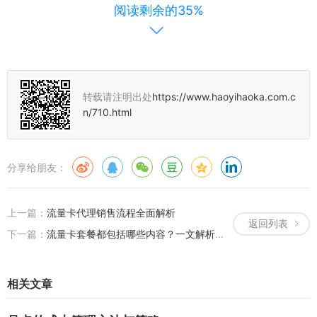
阅读剩余的35%
为了吸引更多用户，联通会不定期进行流量卡的推广活动，这些活动
包括赠送流量、降低资费等，用户可以通过联通的官方渠道了解这些
活动，并选择合适的时机办理流量卡。
3、流量卡平台和号卡代理
转载请注明出处
https://www.haoyihaoka.com.c
用户可以通过联通的官方渠道、线上商城、号卡分销平台等渠道办理
n/710.html
流量卡和号卡，号卡代理是联通的重要合作伙伴，他们帮助联通推广
号卡业务，为用户提供更多的办理渠道和服务。
分享给朋友：
技术差异对号卡服务的影响
随着联通网络技术的升级，号卡服务也在不断改进，5G网络的高速传
上一篇：
流量卡代理销售流程全面解析
返回列表
输和低延迟为号卡服务带来了新的应用场景，如云计算、物联网等，
下一篇：
流量卡套餐都包括哪些内容？一文解析流量卡的多重优势
为了满足用户的不同需求，联通也推出了更多类型的流量卡和号卡，
为用户提供更多的选择。
相关文章
联通的3G、4G和5G网络在技术上有显著的差异，5G网络的高速传
输、低延迟和大量连接数为其带来了更广泛的应用场景，联通也提供