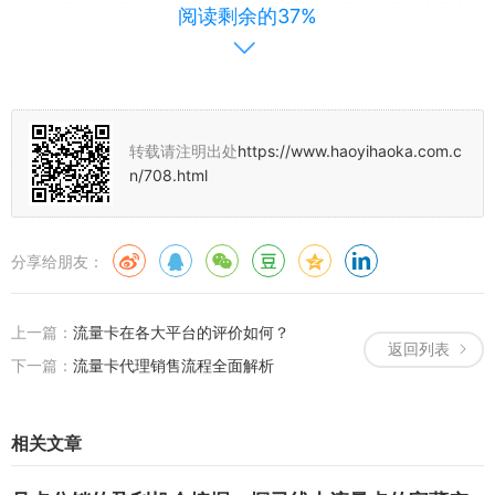
独特的品牌形象和文化内涵，流量卡平台可以在竞争激烈的市场中脱
阅读剩余的37%
颖而出。
5、合作伙伴与生态系统建设
流量卡平台的竞争力还与其合作伙伴和生态系统建设密切相关，通过
与优秀的合作伙伴建立合作关系，流量卡平台可以拓展其业务范围和
转载请注明出处
https://www.haoyihaoka.com.c
n/708.html
服务领域，提供更丰富、更高质量的号卡产品和服务，通过构建良好
的生态系统，流量卡平台可以吸引更多的开发者、企业和个人参与进
来，共同推动行业的发展。
分享给朋友：
如何提升流量卡平台的核心竞争力
上一篇：
流量卡在各大平台的评价如何？
为了提升流量卡平台的核心竞争力，我们可以采取以下措施：
返回列表
下一篇：
流量卡代理销售流程全面解析
1、加强与供应商的合作，获取更优质的号卡资源。
2、加大技术创新投入，提升平台的智能化服务水平。
相关文章
3、关注用户需求，提高用户体验和服务质量。