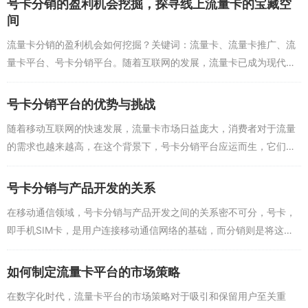
号卡分销的盈利机会挖掘，探寻线上流量卡的宝藏空
4、多元化营销推广，提高品牌知名度和影响力。
间
5、构建良好的生态系统，吸引更多合作伙伴的参与。
流量卡分销的盈利机会如何挖掘？关键词：流量卡、流量卡推广、流
量卡平台、号卡分销平台。随着互联网的发展，流量卡已成为现代人
流量卡平台的核心竞争力体现在资源整合能力、技术创新与智能化服
生活中不可或缺的一部分，越来越多的人开始关注流量卡的便捷性和
务、用户体验与服务质量、营销推广与品牌塑造以及合作伙伴与生态
性价比，这也为号卡分...
号卡分销平台的优势与挑战
系统建设等方面，为了提升核心竞争力，流量卡平台需要关注用户需
求，加强与供应商的合作，加大技术创新投入，提高服务质量，并构
随着移动互联网的快速发展，流量卡市场日益庞大，消费者对于流量
建良好的生态系统。
的需求也越来越高，在这个背景下，号卡分销平台应运而生，它们通
过线上渠道为用户提供各种流量卡产品和服务，号卡分销平台的优势
究竟有哪些呢？号卡分...
号卡分销与产品开发的关系
在移动通信领域，号卡分销与产品开发之间的关系密不可分，号卡，
即手机SIM卡，是用户连接移动通信网络的基础，而分销则是将这些
号卡从运营商或服务提供商手中传递到用户手中的过程，产品开发则
是指创造新的号卡产...
如何制定流量卡平台的市场策略
在数字化时代，流量卡平台的市场策略对于吸引和保留用户至关重