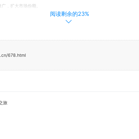
推广，扩大市场份额。
阅读剩余的23%
应，吸引更多用户。
？
.cn/678.html
要体现在以下几个方面：
广泛的用户群体。
无需线下排队等待，号卡分销平台与电信运营商合作紧密，可以获得更
之旅
，提升市场竞争力，通过数据分析和技术支持，号卡分销平台可以不断
合作和不断创新，号卡分销平台将继续推动流量卡市场的发展。 流量卡
用户体验和服务质量, 流量卡平台将在未来继续保持快速增长并创造更大