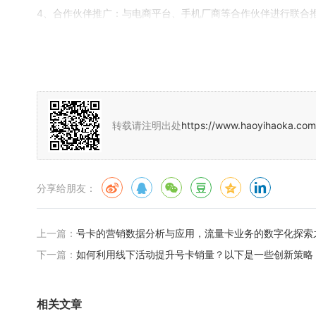
4、合作伙伴推广：与电商平台、手机厂商等合作伙伴进行联合
5、口碑营销：通过用户评价、分享等方式，形成良好的口碑效
号卡分销平台的角色与优势分析
问：号卡分销平台在流量卡市场中扮演什么角色？其优势有哪些
转载请注明出处
https://www.haoyihaoka.com
答：号卡分销平台在流量卡市场中扮演着重要的角色，其优势主
1、渠道拓展：号卡分销平台通过互联网拓展销售渠道，覆盖更
分享给朋友：
2、降低成本：通过线上销售，降低线下成本，提高销售效率。
3、便捷性：用户可以在任何时间、任何地点购买和激活号卡，
上一篇：
号卡的营销数据分析与应用，流量卡业务的数字化探索
营商的合作和资源整合，号卡分销平台可以更好地满足用户需求
下一篇：
如何利用线下活动提升号卡销量？以下是一些创新策略
号卡分销平台在流量卡市场中具有强大的竞争力，通过与各方的
开，通过有效的推广策略、与合作伙伴的紧密合作以及不断优化
相关文章