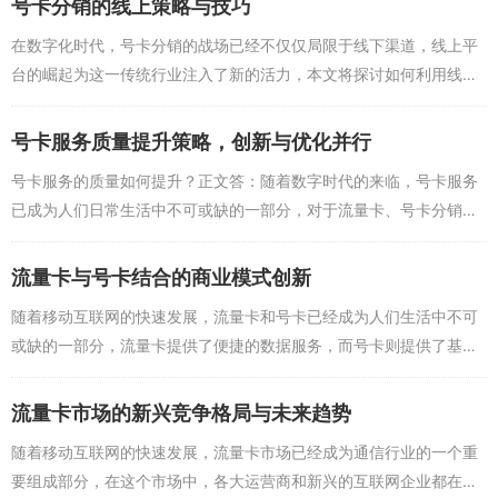
号卡分销的线上策略与技巧
常见问题解答
在数字化时代，号卡分销的战场已经不仅仅局限于线下渠道，线上平
台的崛起为这一传统行业注入了新的活力，本文将探讨如何利用线上
Q：查询电信套餐需要收费吗？
策略和技巧，提升号卡分销的效率和效果。让我们了解一下什么是号
A：基本的查询服务是免费的，但如果涉及到一些增值服务，可能会
卡分销，号卡分销是指...
号卡服务质量提升策略，创新与优化并行
有相应的费用。
号卡服务的质量如何提升？正文答：随着数字时代的来临，号卡服务
Q：查询到的套餐信息不准确怎么办？
已成为人们日常生活中不可或缺的一部分，对于流量卡、号卡分销平
A：如果查询到的套餐信息有误，建议及时联系电信客服进行核实并
台及代理而言，如何提升服务质量，以满足用户日益增长的需求，成
更正。
为了一个值得深入探讨...
流量卡与号卡结合的商业模式创新
Q：如何更改电信套餐？
随着移动互联网的快速发展，流量卡和号卡已经成为人们生活中不可
或缺的一部分，流量卡提供了便捷的数据服务，而号卡则提供了基本
A：可以通过电信官方渠道或第三方平台更改套餐，但请注意更改套
的通信功能，随着市场的饱和和用户需求的多样化，传统的流量卡和
餐的时效和规定。
号卡销售模式亟需创新...
流量卡市场的新兴竞争格局与未来趋势
查看自己办理的电信套餐并不复杂，只需通过官方渠道或第三方平
台，即可轻松查询，了解自己所使用的套餐，可以更好地管理通信需
随着移动互联网的快速发展，流量卡市场已经成为通信行业的一个重
求，享受更优质的通信服务，希望以上内容能帮助到你，如有更多疑
要组成部分，在这个市场中，各大运营商和新兴的互联网企业都在争