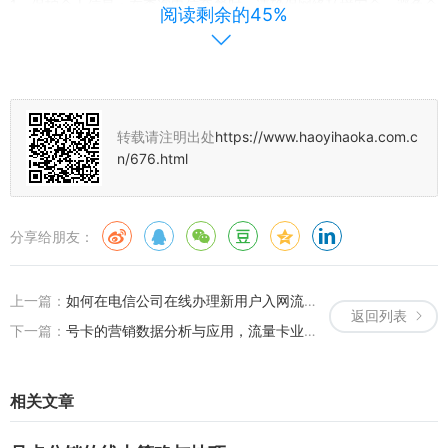
1、保护个人信息：在查询电信套餐时，请确保网络环境安全，避免个
阅读剩余的45%
人信息泄露。
2、套餐细节：不同的套餐可能有不同的规定和细节，请仔细阅读并了
解所办套餐的详细内容。
3、疑问解答：如果在查询过程中遇到任何问题，可以直接拨打电信
转载请注明出处
https://www.haoyihaoka.com.c
客服热线咨询，或者通过官方渠道获取帮助。
n/676.html
如何有效利用查询到的电信套餐信息？
分享给朋友：
1、流量管理：根据查询到的套餐流量情况，合理安排自己的通信需
求，避免流量超出导致额外费用。
上一篇：
如何在电信公司在线办理新用户入网流程？
返回列表
2、套餐调整：如果发现自己当前套餐并不适合自己，可以通过官方渠
下一篇：
号卡的营销数据分析与应用，流量卡业务的数字化探索之旅
道或第三方平台更改套餐。
3、推广建议：对于号卡代理和号卡推广人员，可以根据用户的套餐
相关文章
情况和需求，推荐更合适的套餐或优惠活动。