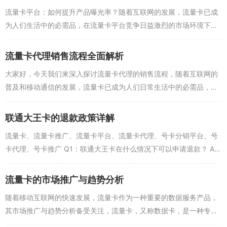
程中仍需注意其真实含义和使用规则，选择合适的流量卡平台和渠道
流量卡平台：如何提升产品曝光率？随着互联网的发展，流量卡已成
也是非常重要的，希望以上解答能帮助大家更好地理解联通的“无限流
为人们生活中的必需品，在流量卡平台竞争日益激烈的市场环境下，
量”套餐和其他相关问题。
如何提高产品曝光率，吸引更多潜在用户，成为众多流量卡平台关注
的焦点，本文将围绕流...
流量卡代理销售流程全面解析
大家好，今天我们来深入探讨流量卡代理的销售流程，随着互联网的
普及和移动通信的发展，流量卡已成为人们日常生活中的必需品，越
来越多的人开始关注流量卡代理这一行业，那么作为流量卡代理，该
如何进行销售呢？下面...
联通大王卡的退款政策详解
流量卡、流量卡推广、流量卡平台、流量卡代理、号卡分销平台、号
卡代理、号卡推广 Q1：联通大王卡在什么情况下可以申请退款？ A：
联通大王卡作为市面上备受关注的互联网通信产品，其退款政策主要
分为几种...
流量卡的市场推广与趋势分析
随着移动互联网的快速发展，流量卡作为一种重要的数据服务产品，
其市场推广与趋势分析备受关注，流量卡，又称数据卡，是一种专门
为移动设备提供流量的SIM卡，用户可以通过购买流量卡来满足自己