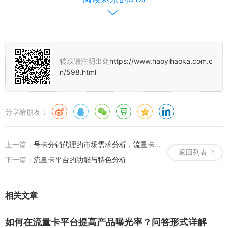
选择，首先要明确自己的每月流量使用量，然后对比各个运营商的套
餐内容和价格，选择最适合自己的套餐。
3、如何避免超出流量额度？
答：用户可以通过设置流量提醒、使用Wi-Fi、合理安排使用时间等方
转载请注明出处
https://www.haoyihaoka.com.c
式来避免超出流量额度，也要留意自己的应用使用情况，避免某些应
n/598.html
用在后台消耗大量的流量。
五、总结与建议
分享给朋友：
联通的“无限流量”套餐在一定程度上满足了用户的需求，但其真实含
义是相对的“无限”，并非真正的无限制，用户在选择此类套餐时，应
上一篇：
号卡分销代理的市场需求分析，流量卡与线上推广的新机遇
明确了解其具体的使用规则和限制条件，在选择流量卡平台和渠道
返回列表
时，也需要注意其信誉和口碑，建议用户在选择流量套餐时，要根据
下一篇：
流量卡平台的功能与特色分析
自己的实际需求和使用习惯来选择，避免盲目追求低价或过度追求流
量额度而忽视了其他因素，用户在使用流量时也要注意节约和合理使
相关文章
用，避免超出流量额度后被限速或产生额外的费用。
联通的“无限流量”套餐在一定程度上满足了用户的需求，但在使用过
如何在流量卡平台提高产品曝光率？问答形式详解