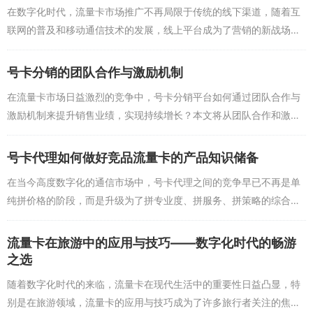
在数字化时代，流量卡市场推广不再局限于传统的线下渠道，随着互
联网的普及和移动通信技术的发展，线上平台成为了营销的新战场，
本文将探讨如何利用线上平台进行有效的流量卡市场推广。了解目标
受众是成功推广的基础...
号卡分销的团队合作与激励机制
在流量卡市场日益激烈的竞争中，号卡分销平台如何通过团队合作与
激励机制来提升销售业绩，实现持续增长？本文将从团队合作和激励
机制两个方面探讨这一问题。团队合作是号卡分销成功的关键，一个
高效的团队能够更好地...
号卡代理如何做好竞品流量卡的产品知识储备
在当今高度数字化的通信市场中，号卡代理之间的竞争早已不再是单
纯拼价格的阶段，而是升级为了拼专业度、拼服务、拼策略的综合较
量，对于一名优秀的号卡代理而言，仅仅熟悉自己主推的产品是远远
不够的，想要在流...
流量卡在旅游中的应用与技巧——数字化时代的畅游
之选
随着数字化时代的来临，流量卡在现代生活中的重要性日益凸显，特
别是在旅游领域，流量卡的应用与技巧成为了许多旅行者关注的焦