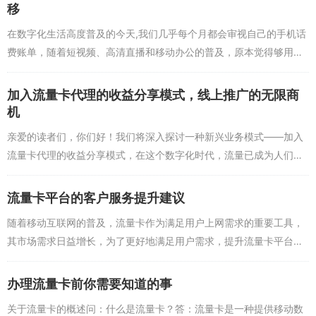
移
在数字化生活高度普及的今天,我们几乎每个月都会审视自己的手机话
费账单，随着短视频、高清直播和移动办公的普及，原本觉得够用的
通话时长和流量额度，突然变得捉襟见肘；或者相反，原本办理的昂
贵套餐由于使用率不...
加入流量卡代理的收益分享模式，线上推广的无限商
机
亲爱的读者们，你们好！我们将深入探讨一种新兴业务模式——加入
流量卡代理的收益分享模式，在这个数字化时代，流量已成为人们生
活中不可或缺的一部分，而流量卡作为提供流量服务的载体，其市场
需求日益旺盛，我将解...
流量卡平台的客户服务提升建议
随着移动互联网的普及，流量卡作为满足用户上网需求的重要工具，
其市场需求日益增长，为了更好地满足用户需求，提升流量卡平台的
竞争力，客户服务的质量成为关键因素之一，本文将针对流量卡平台
在客户服务方面的几个...
办理流量卡前你需要知道的事
关于流量卡的概述问：什么是流量卡？答：流量卡是一种提供移动数